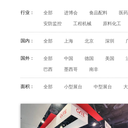
行业：
全部
进博会
食品配料
医药
安防监控
工程机械
原料化工
国内：
全部
上海
北京
深圳
国外：
全部
中国
德国
美国
巴西
墨西哥
南非
面积：
全部
小型展台
中型展台
大