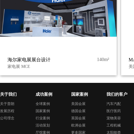
140m²
海尔家电展展台设计
M
家电展 MCE
美
关于我们
成功案例
国家案例
我们的客户
关于普朗
全球案例
美国会展
汽车汽配
发展历程
国家案例
德国会展
医疗医药
公司理念
行业案例
英国会展
宠物美容
活动策划
欧洲会展
工程机械
厅馆案例
更多国家
太阳能类