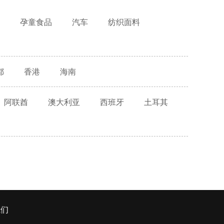
孕童食品
汽车
纺织面料
都
香港
海南
阿联酋
澳大利亚
西班牙
土耳其
我们