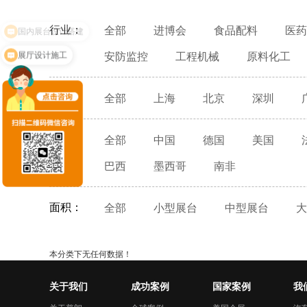
国内展台设计搭建
行业：
全部
进博会
食品配料
医药
展厅设计施工
安防监控
工程机械
原料化工
国内：
全部
上海
北京
深圳
国外：
全部
中国
德国
美国
巴西
墨西哥
南非
面积：
全部
小型展台
中型展台
大
本分类下无任何数据！
关于我们
成功案例
国家案例
我