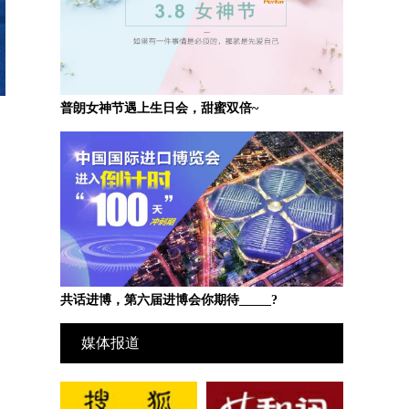
普朗女神节遇上生日会，甜蜜双倍~
共话进博，第六届进博会你期待_____?
媒体报道