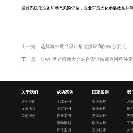
通过系统化准备和动态风险评估，企业可最大化参展效益并
上一篇：
选择海外展台设计搭建供应商的核心要点
下一篇：
MWC世界移动大会展台设计搭建有哪些注
关于我们
成功案例
国家案例
我
关于普朗
全球案例
美国会展
汽
发展历程
国家案例
德国会展
医
公司理念
行业案例
英国会展
宠
活动策划
欧洲会展
工
厅馆案例
更多国家
太