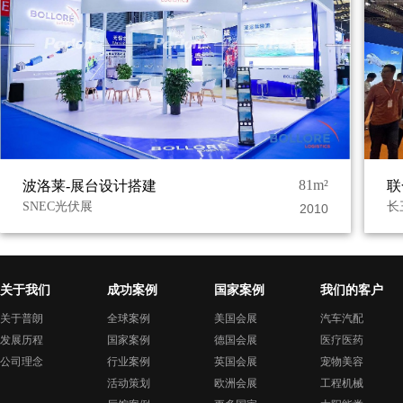
81m²
波洛莱-展台设计搭建
联
SNEC光伏展
长
2010
关于我们
成功案例
国家案例
我们的客户
关于普朗
全球案例
美国会展
汽车汽配
发展历程
国家案例
德国会展
医疗医药
公司理念
行业案例
英国会展
宠物美容
活动策划
欧洲会展
工程机械